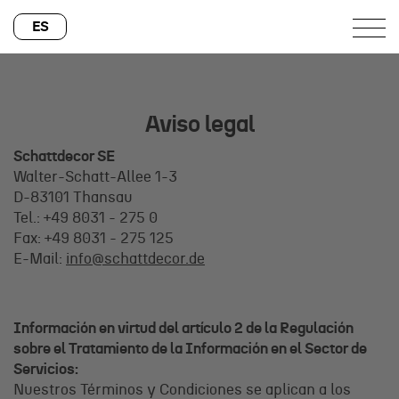
ES
Aviso legal
Schattdecor SE
Walter-Schatt-Allee 1-3
D-83101 Thansau
Tel.: +49 8031 - 275 0
Fax: +49 8031 - 275 125
E-Mail:
info@schattdecor.de
Información en virtud del artículo 2 de la Regulación
sobre el Tratamiento de la Información en el Sector de
Servicios:
Nuestros Términos y Condiciones se aplican a los